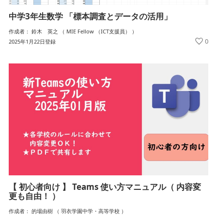
中学3年生数学 「標本調査とデータの活用」
作成者： 鈴木 英之 （ MIE Fellow （ICT支援員） ）
0
2025年1月22日登録
【 初心者向け 】 Teams 使い方マニュアル（ 内容変
更も自由！ ）
作成者： 的場由樹 （ 羽衣学園中学・高等学校 ）