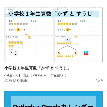
小学校１年生算数「かず と すうじ」
作成者： 鈴木 英之 （ MIE Fellow （ICT支援員） ）
0
2025年2月12日登録