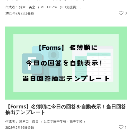
作成者： 鈴木 英之 （ MIE Fellow （ICT支援員） ）
0
2025年2月25日登録
【Forms】名簿順に今日の回答を自動表示！当日回答
抽出テンプレート
作成者： 瀬戸口 義貴 （ 足立学園中学校・高等学校 ）
1
2025年2月19日登録