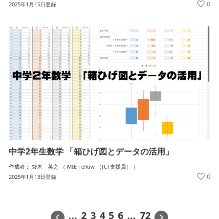
0
2025年1月15日登録
中学2年生数学 「箱ひげ図とデータの活用」
作成者： 鈴木 英之 （ MIE Fellow （ICT支援員） ）
0
2025年1月13日登録
...
2
3
4
5
6
...
72