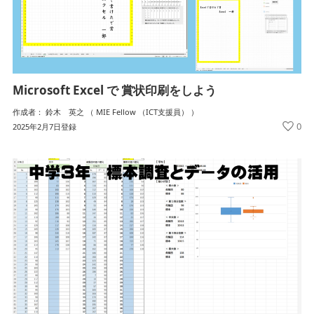
Microsoft Excel で 賞状印刷をしよう
作成者： 鈴木 英之 （ MIE Fellow （ICT支援員） ）
0
2025年2月7日登録