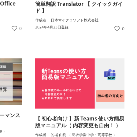
fice
簡単翻訳 Translator 【 クイックガイ
ド 】
作成者： 日本マイクロソフト株式会社
2024年4月23日登録
0
0
ォーマンス
【 初心者向け 】新 Teams 使い方簡易
版マニュアル（ 内容変更も自由！ ）
校 ）
作成者： 的場 由樹 （ 羽衣学園中学・高等学校 ）