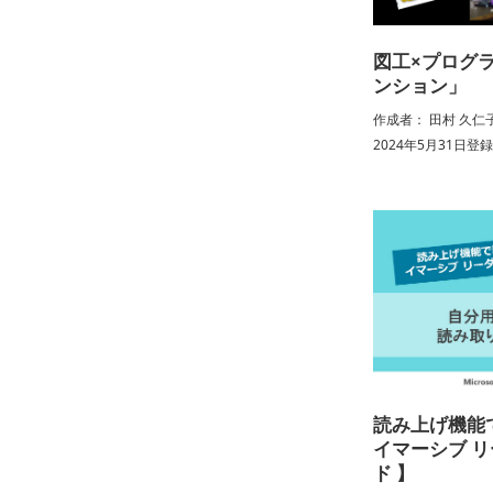
図工×プログ
ンション」
作成者： 田村 久仁
2024年5月31日登
読み上げ機能で
イマーシブ 
ド 】