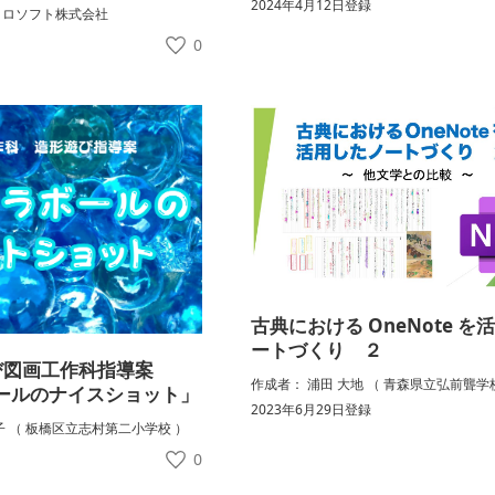
2024年4月12日登録
クロソフト株式会社
録
0
古典における OneNote を
ートづくり ２
び図画工作科指導案
作成者： 浦田 大地 （ 青森県立弘前聾学
ールのナイスショット」
2023年6月29日登録
子 （ 板橋区立志村第二小学校 ）
録
0