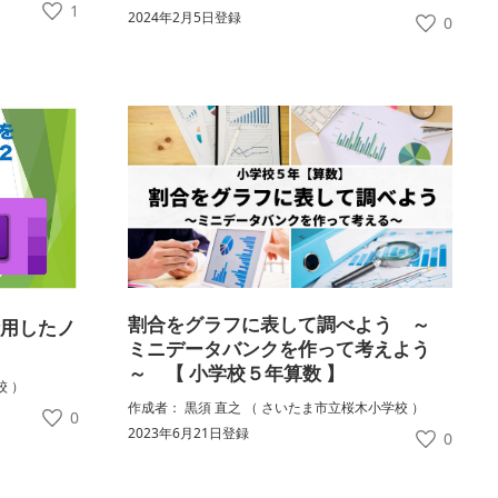
1
2024年2月5日登録
0
割合をグラフに表して調べよう ～
活用したノ
ミニデータバンクを作って考えよう
～ 【 小学校５年算数 】
校 ）
作成者： 黒須 直之 （ さいたま市立桜木小学校 ）
0
2023年6月21日登録
0