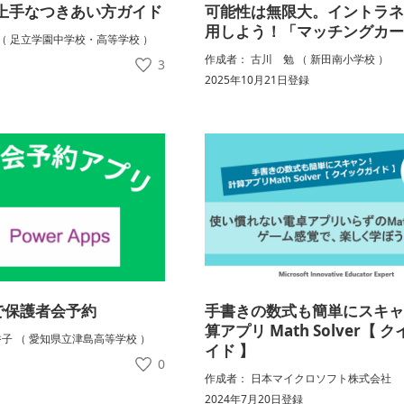
上手なつきあい方ガイド
可能性は無限大。イントラ
用しよう！「マッチングカ
 （ 足立学園中学校・高等学校 ）
作成者： 古川 勉 （ 新田南小学校 ）
録
3
2025年10月21日登録
sで保護者会予約
手書きの数式も簡単にスキ
算アプリ Math Solver【 
子 （ 愛知県立津島高等学校 ）
イド 】
0
作成者： 日本マイクロソフト株式会社
2024年7月20日登録