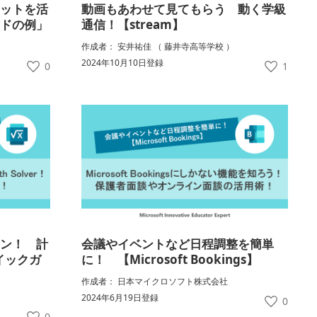
ネットを活
動画もあわせて見てもらう 動く学級
ードの例」
通信！【stream】
作成者： 安井祐佳 （ 藤井寺高等学校 ）
2024年10月10日登録
0
1
ャン！ 計
会議やイベントなど日程調整を簡単
クイックガ
に！ 【Microsoft Bookings】
作成者： 日本マイクロソフト株式会社
2024年6月19日登録
0
0