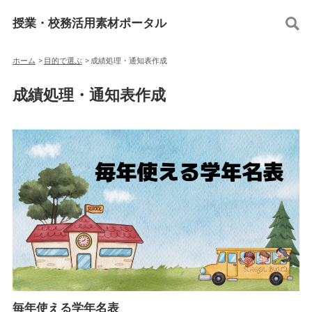
授業・校務活用素材ポータル
ホーム
>
目的で選ぶ
>
成績処理・通知表作成
成績処理・通知表作成
毎年使える学年名表