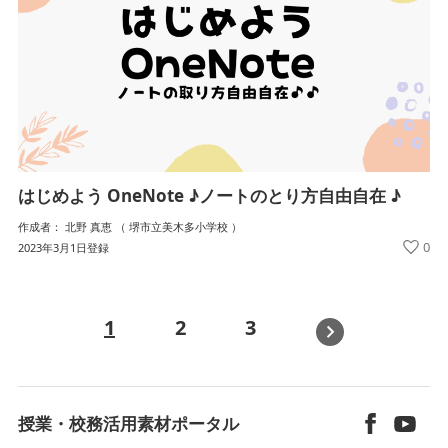
はじめよう OneNote ♪ノートのとり方自由自在 ♪
作成者： 北野 真恵 （ 堺市立美木多小学校 ）
0
2023年3月1日登録
1
2
3
»
授業・校務活用素材ポータル