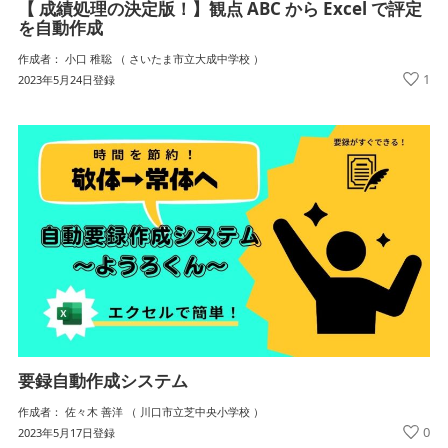
【 成績処理の決定版！】観点 ABC から Excel で評定
を自動作成
作成者： 小口 稚聡 （ さいたま市立大成中学校 ）
1
2023年5月24日登録
要録自動作成システム
作成者： 佐々木 善洋 （ 川口市立芝中央小学校 ）
0
2023年5月17日登録