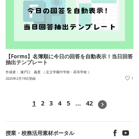
【Forms】名簿順に今日の回答を自動表示！当日回答
抽出テンプレート
作成者： 瀬戸口 義貴 （ 足立学園中学校・高等学校 ）
1
2025年2月19日登録
1
2
3
4
5
...
42
»
授業・校務活用素材ポータル