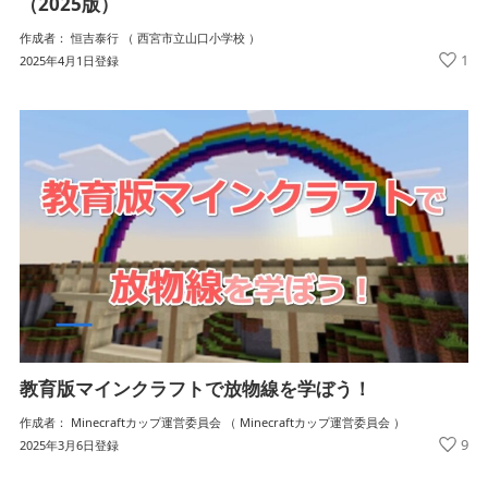
（2025版）
作成者： 恒吉泰行 （ 西宮市立山口小学校 ）
1
2025年4月1日登録
教育版マインクラフトで放物線を学ぼう！
作成者： Minecraftカップ運営委員会 （ Minecraftカップ運営委員会 ）
9
2025年3月6日登録