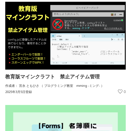
教育版マインクラフト 禁止アイテム管理
作成者： 宮永 ともひさ （ プログラミング教室 mming -ミング- ）
0
2025年3月5日登録