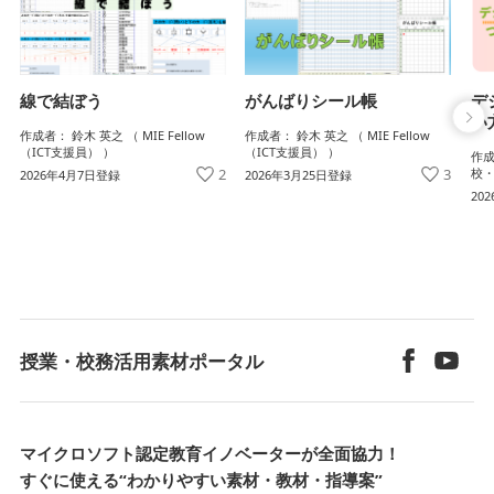
がんばりシール帳
デ
線で結ぼう
い
作成者： 鈴木 英之 （ MIE Fellow
作成者： 鈴木 英之 （ MIE Fellow
（ICT支援員） ）
（ICT支援員） ）
作成
3
校・
2
2026年3月25日登録
2026年4月7日登録
20
授業・校務活用素材ポータル
マイクロソフト認定教育イノベーターが全面協力！
すぐに使える“わかりやすい素材・教材・指導案”