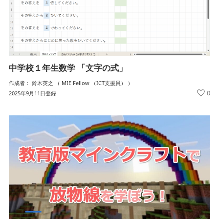
中学校１年生数学 「文字の式」
作成者： 鈴木英之 （ MIE Fellow （ICT支援員） ）
0
2025年9月11日登録