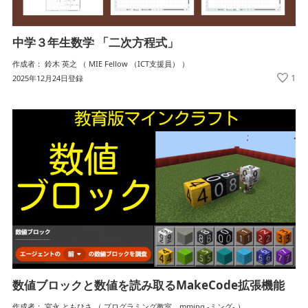
中学３年生数学 「二次方程式」
作成者： 鈴木 英之 （ MIE Fellow （ICT支援員） ）
1
2025年12月24日登録
数値ブロックと数値を読み取るMakeCode拡張機能
作成者： 宮永 ともひさ （ プログラミング教室 mming -ミング- ）