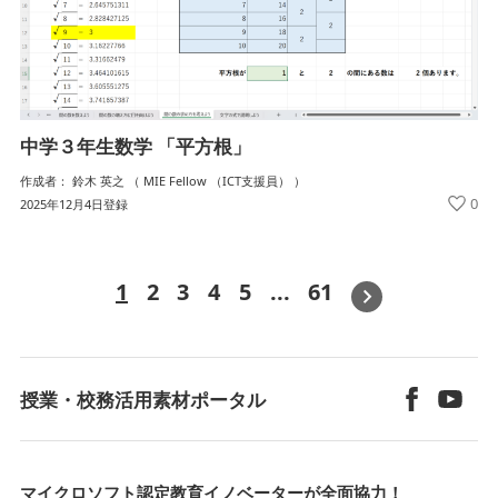
中学３年生数学 「平方根」
作成者： 鈴木 英之 （ MIE Fellow （ICT支援員） ）
0
2025年12月4日登録
1
2
3
4
5
...
61
»
授業・校務活用素材ポータル
マイクロソフト認定教育イノベーターが全面協力！