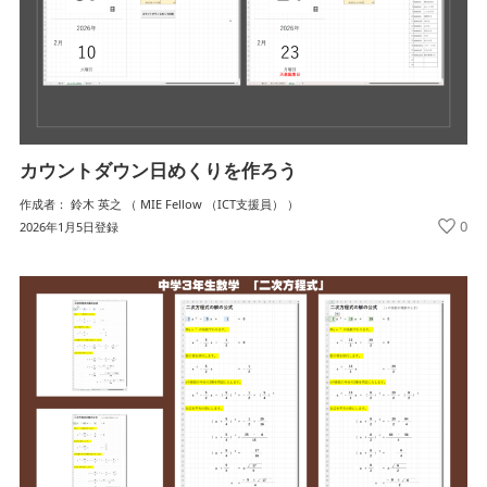
カウントダウン日めくりを作ろう
作成者： 鈴木 英之 （ MIE Fellow （ICT支援員） ）
0
2026年1月5日登録