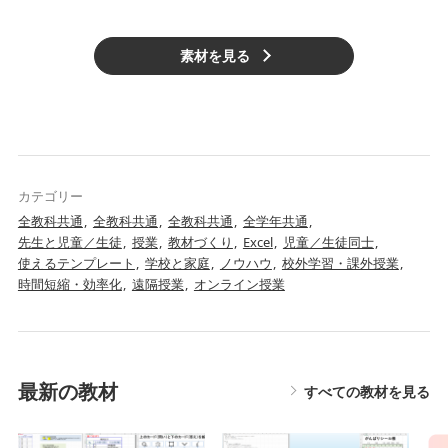
素材を見る
カテゴリー
全教科共通
全教科共通
全教科共通
全学年共通
先生と児童／生徒
授業
教材づくり
Excel
児童／生徒同士
使えるテンプレート
学校と家庭
ノウハウ
校外学習・課外授業
時間短縮・効率化
遠隔授業
オンライン授業
最新の教材
すべての教材を見る