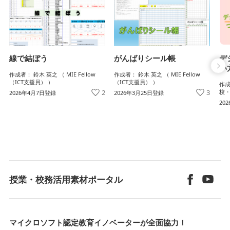
がんばりシール帳
デ
線で結ぼう
い
作成者： 鈴木 英之 （ MIE Fellow
作成者： 鈴木 英之 （ MIE Fellow
（ICT支援員） ）
（ICT支援員） ）
作成
3
校・
2
2026年3月25日登録
2026年4月7日登録
20
授業・校務活用素材ポータル
マイクロソフト認定教育イノベーターが全面協力！