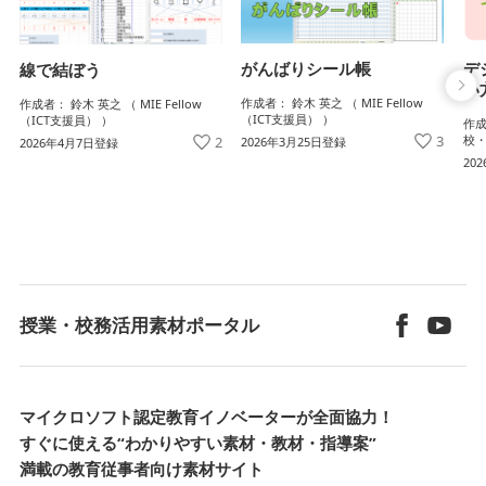
がんばりシール帳
デ
線で結ぼう
い
作成者： 鈴木 英之 （ MIE Fellow
作成者： 鈴木 英之 （ MIE Fellow
（ICT支援員） ）
（ICT支援員） ）
作成
3
校・
2
2026年3月25日登録
2026年4月7日登録
20
授業・校務活用素材ポータル
マイクロソフト認定教育イノベーターが全面協力！
すぐに使える“わかりやすい素材・教材・指導案”
満載の教育従事者向け素材サイト