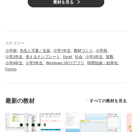
素材を見る
カテゴリー
小学校
先生と児童／生徒
小学1年生
教材づくり
小学校
小学2年生
使えるテンプレート
Excel
社会
小学3年生
算数
小学4年生
小学5年生
Windows 10/11アプリ
時間短縮・効率化
Forms
最新の教材
すべての教材を見る