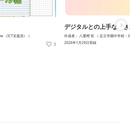
デジタルとの上手なつき
low （ICT支援員） ）
作成者： 八重樫 彩 （ 足立学園中学校・高
2026年1月29日登録
3