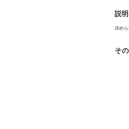
説明
決めら
その