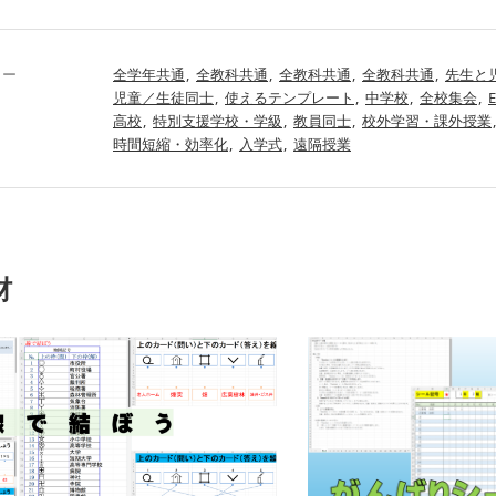
リー
全学年共通
全教科共通
全教科共通
全教科共通
先生と
児童／生徒同士
使えるテンプレート
中学校
全校集会
E
高校
特別支援学校・学級
教員同士
校外学習・課外授業
時間短縮・効率化
入学式
遠隔授業
材