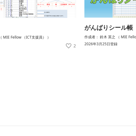
がんばりシール帳
作成者： 鈴木 英之 （ MIE Fel
MIE Fellow （ICT支援員） ）
2026年3月25日登録
2