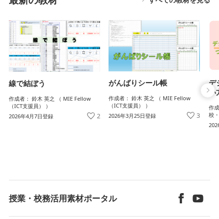
がんばりシール帳
デ
線で結ぼう
い
作成者： 鈴木 英之 （ MIE Fellow
作成者： 鈴木 英之 （ MIE Fellow
（ICT支援員） ）
（ICT支援員） ）
作成
3
校・
2
2026年3月25日登録
2026年4月7日登録
20
授業・校務活用素材ポータル