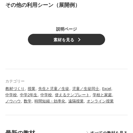
その他の利用シーン（展開例）
説明ページ
素材を見る
カテゴリー
教材づくり
授業
先生と児童／生徒
児童／生徒同士
Excel
中学校
中学2年生
中学校
使えるテンプレート
学校と家庭
ノウハウ
数学
時間短縮・効率化
遠隔授業
オンライン授業
最新の教材
すべての教材を見る