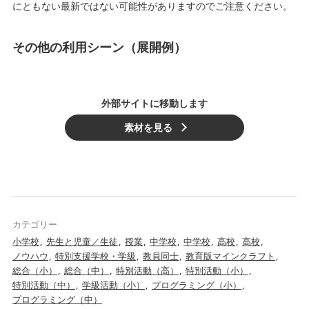
にともない最新ではない可能性がありますのでご注意ください。
その他の利用シーン（展開例）
外部サイトに移動します
素材を見る
カテゴリー
小学校
先生と児童／生徒
授業
中学校
中学校
高校
高校
ノウハウ
特別支援学校・学級
教員同士
教育版マインクラフト
総合（小）
総合（中）
特別活動（高）
特別活動（小）
特別活動（中）
学級活動（小）
プログラミング（小）
プログラミング（中）