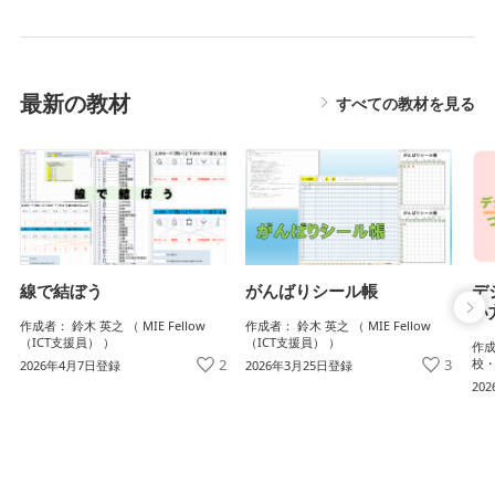
最新の教材
すべての教材を見る
がんばりシール帳
デ
線で結ぼう
い
作成者： 鈴木 英之 （ MIE Fellow
作成者： 鈴木 英之 （ MIE Fellow
（ICT支援員） ）
（ICT支援員） ）
作成
3
校・
2
2026年3月25日登録
2026年4月7日登録
20