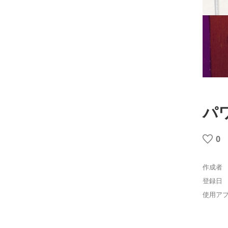
パ
0
作成者
登録日
使用ア