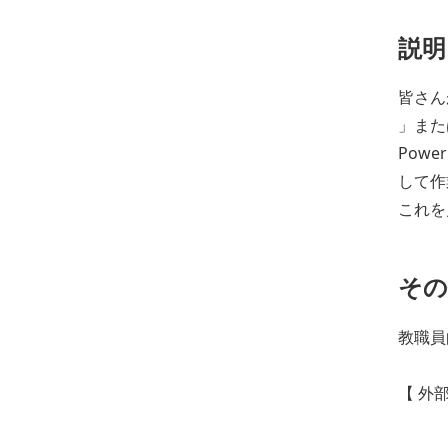
説明
皆さん
」また
Pow
して作
これを
その
教職員
【 外部