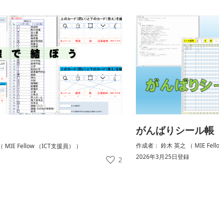
がんばりシール帳
作成者： 鈴木 英之 （ MIE Fel
MIE Fellow （ICT支援員） ）
2026年3月25日登録
2