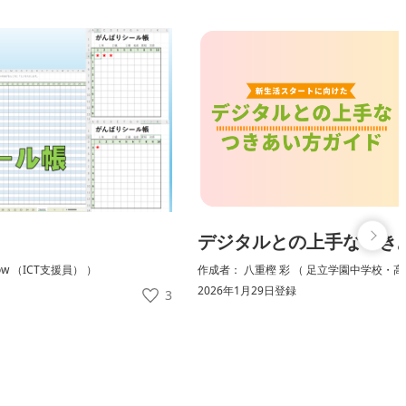
デジタルとの上手なつき
low （ICT支援員） ）
作成者： 八重樫 彩 （ 足立学園中学校・高
2026年1月29日登録
3