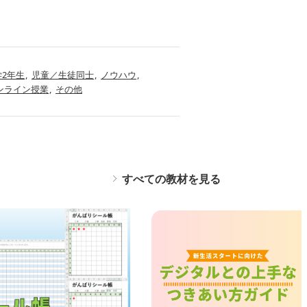
学2年生
児童／生徒同士
ノウハウ
ンライン授業
その他
すべての教材を見る