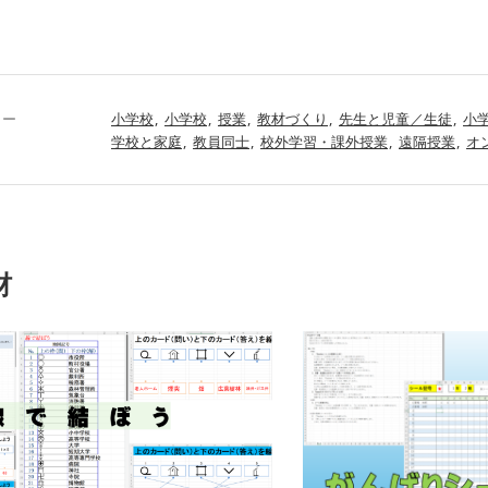
リー
小学校
小学校
授業
教材づくり
先生と児童／生徒
小
学校と家庭
教員同士
校外学習・課外授業
遠隔授業
オ
材