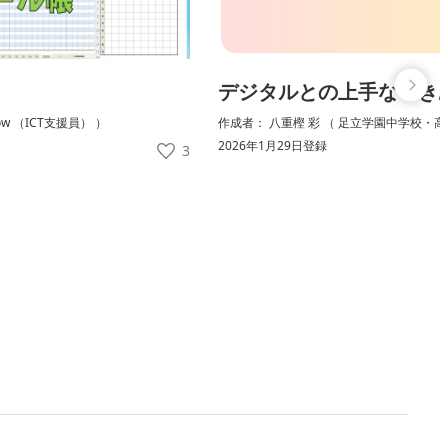
デジタルとの上手なつき
low （ICT支援員） ）
作成者： 八重樫 彩 （ 足立学園中学校・高
2026年1月29日登録
3