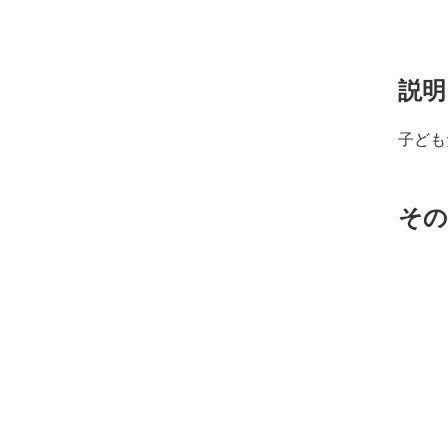
説明
子ども
その