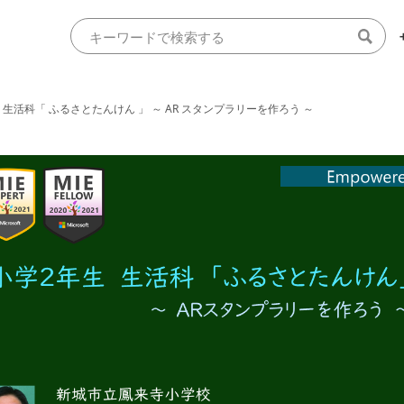
生 生活科「 ふるさとたんけん 」 ～ AR スタンプラリーを作ろう ～