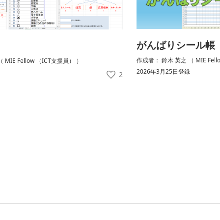
がんばりシール帳
作成者： 鈴木 英之 （ MIE Fel
MIE Fellow （ICT支援員） ）
2026年3月25日登録
2