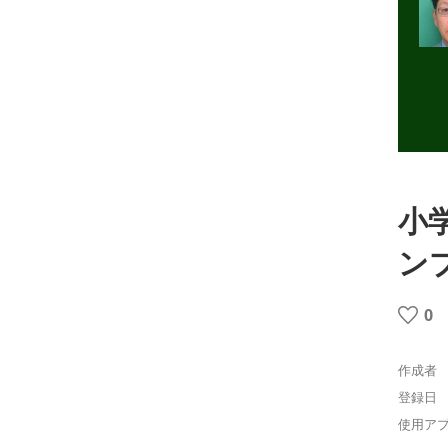
小学
ン
0
作成者
登録日
使用ア