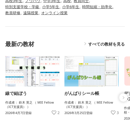
高校3年生
ノウハウ
中学3年生
高校
教員同士
特別支援学校・学級
小学5年生
小学6年生
時間短縮・効率化
教員研修
遠隔授業
オンライン授業
最新の教材
すべての教材を見る
がんばりシール帳
デ
線で結ぼう
い
作成者： 鈴木 英之 （ MIE Fellow
作成者： 鈴木 英之 （ MIE Fellow
（ICT支援員） ）
（ICT支援員） ）
作成
3
校・
2
2026年3月25日登録
2026年4月7日登録
20