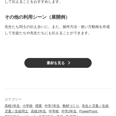
して伝えることをおすすめします。
その他の利用シーン（展開例）
先生たち同士の伝え合いに。また、操作方法・使い方動画を作成
して生徒たちや先生たちにも伝えることができます。
素材を見る
カテゴリー
高校1年生
小学校
授業
中学1年生
教材づくり
先生と児童／生徒
児童／生徒同士
高校2年生
中学校
中学2年生
PowerPoint