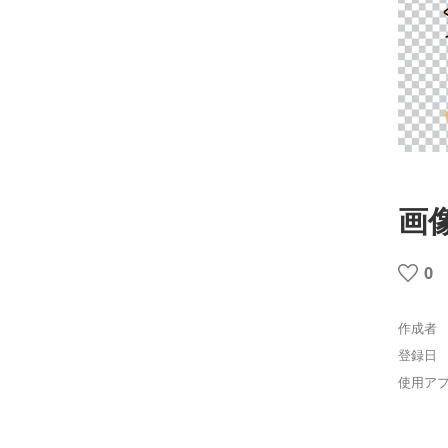
画
0
作成者
登録日
使用ア