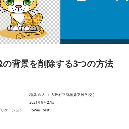
像の背景を削除する3つの方法
稲葉 通太 （ 大阪府立堺聴覚支援学校 ）
2021年9月27日
プリケーション
PowerPoint