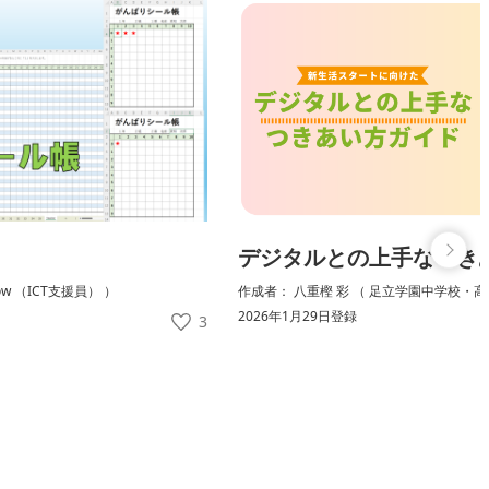
デジタルとの上手なつき
low （ICT支援員） ）
作成者： 八重樫 彩 （ 足立学園中学校・高
2026年1月29日登録
3