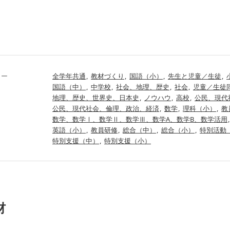
リー
全学年共通
教材づくり
国語（小）
先生と児童／生徒
国語（中）
中学校
社会、地理、歴史
社会
児童／生徒
地理、歴史、世界史、日本史
ノウハウ
高校
公民、現代
公民、現代社会、倫理、政治、経済
数学
理科（小）
教
数学、数学Ⅰ、数学Ⅱ、数学Ⅲ、数学A、数学B、数学活用
英語（小）
教員研修
総合（中）
総合（小）
特別活動
特別支援（中）
特別支援（小）
材