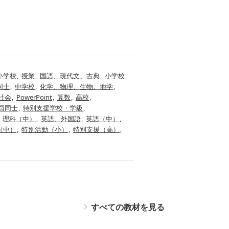
小学校
授業
国語、現代文、古典
小学校
同士
中学校
化学、物理、生物、地学
社会
PowerPoint
算数
高校
員同士
特別支援学校・学級
理科（中）
英語、外国語
英語（中）
（中）
特別活動（小）
特別支援（高）
すべての教材を見る