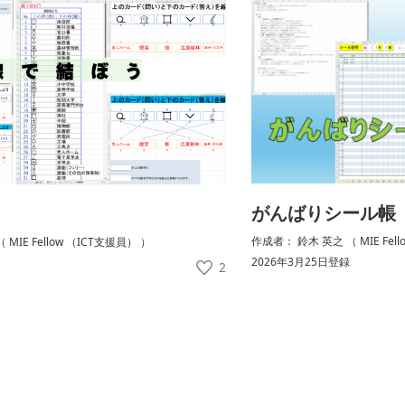
がんばりシール帳
作成者： 鈴木 英之 （ MIE Fel
MIE Fellow （ICT支援員） ）
2026年3月25日登録
2