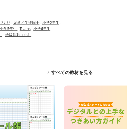
づくり
児童／生徒同士
小学2年生
小学5年生
Teams
小学6年生
）
学級活動（小）
すべての教材を見る