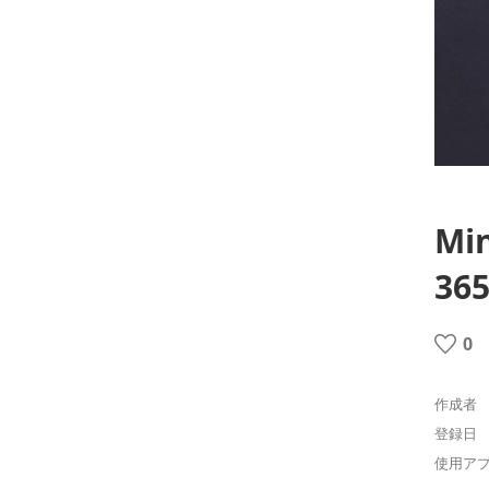
Mi
36
0
作成者
登録日
使用ア