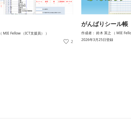
がんばりシール帳
作成者： 鈴木 英之 （ MIE Fel
MIE Fellow （ICT支援員） ）
2026年3月25日登録
2