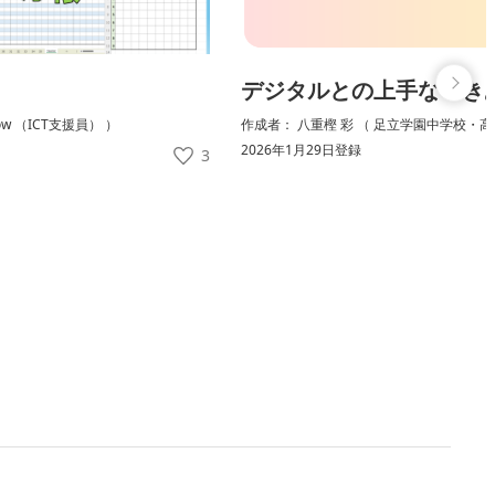
デジタルとの上手なつき
low （ICT支援員） ）
作成者： 八重樫 彩 （ 足立学園中学校・高
2026年1月29日登録
3