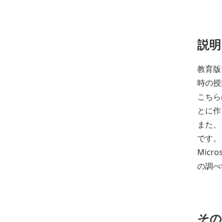
説明
教育版
時の授
こちら
とに作
また、
です。
Micr
の調べ
その