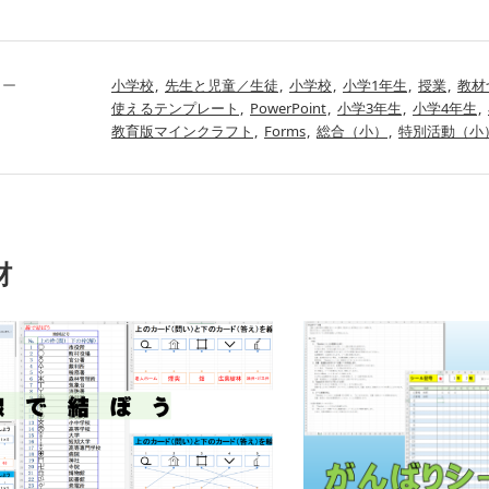
リー
小学校
先生と児童／生徒
小学校
小学1年生
授業
教材
使えるテンプレート
PowerPoint
小学3年生
小学4年生
教育版マインクラフト
Forms
総合（小）
特別活動（小
材