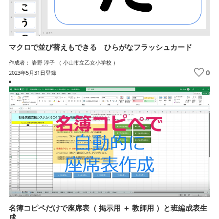
マクロで並び替えもできる ひらがなフラッシュカード
作成者： 岩野 淳子 （ 小山市立乙女小学校 ）
0
2023年5月31日登録
名簿コピペだけで座席表（ 掲示用 ＋ 教師用 ）と班編成表生
成