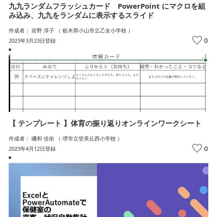
九九ランダムフラッシュカード PowerPoint にマクロを組
み込み、九九をランダムに表示するスライド
作成者： 岩野 淳子 （ 栃木県小山市立乙女小学校 ）
0
2023年3月23日登録
【 テンプレート 】体育の振り返りオンラインワークシート
作成者： 磯和 佳佑 （ 堺市立登美丘西小学校 ）
0
2023年4月12日登録