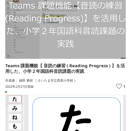
Teams 課題機能【 音読の練習 ( Reading Progress ) 】を活
用した、小学２年国語科音読課題の実践
作成者： 細田 勇樹 （ さいたま市立西原小学校 ）
1
2022年2月21日登録