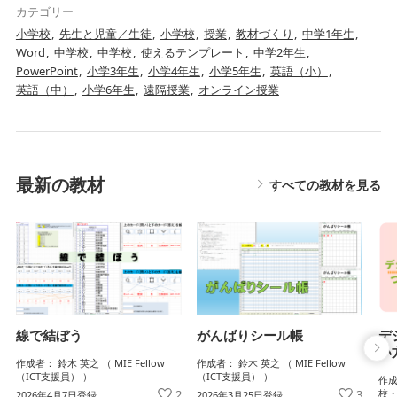
カテゴリー
小学校
先生と児童／生徒
小学校
授業
教材づくり
中学1年生
Word
中学校
中学校
使えるテンプレート
中学2年生
PowerPoint
小学3年生
小学4年生
小学5年生
英語（小）
英語（中）
小学6年生
遠隔授業
オンライン授業
最新の教材
すべての教材を見る
がんばりシール帳
デ
線で結ぼう
い
作成者： 鈴木 英之 （ MIE Fellow
作成者： 鈴木 英之 （ MIE Fellow
（ICT支援員） ）
（ICT支援員） ）
作成
3
校・
2
2026年3月25日登録
2026年4月7日登録